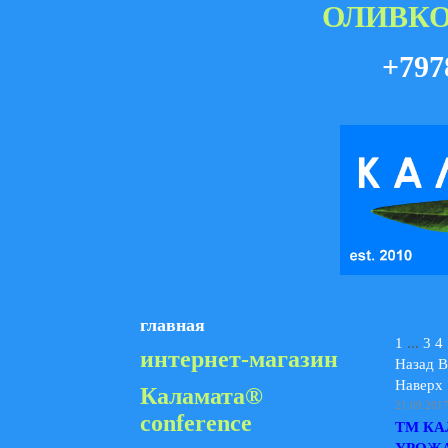
ОЛИВКО
+797
главная
1
...
3
4
интернет-магазин
Назад
В
Наверх
Каламата®
21.09.201
conference
ТМ КА
УРОЖА