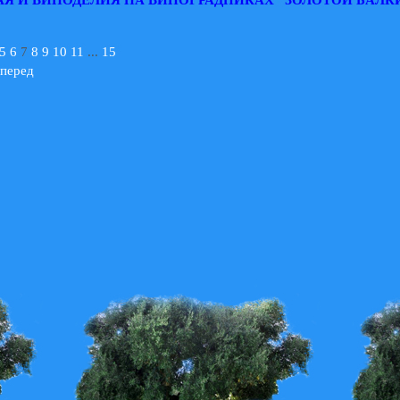
5
6
7
8
9
10
11
...
15
перед