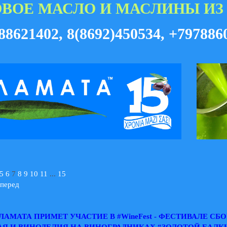
ВОЕ МАСЛО И МАСЛИНЫ ИЗ
88621402
,
8(8692)450534
,
+797886
5
6
7
8
9
10
11
...
15
перед
7
ЛАМАТА ПРИМЕТ УЧАСТИЕ В #WineFest - ФЕСТИВАЛЕ СБО
Я И ВИНОДЕЛИЯ НА ВИНОГРАДНИКАХ “ЗОЛОТОЙ БАЛК